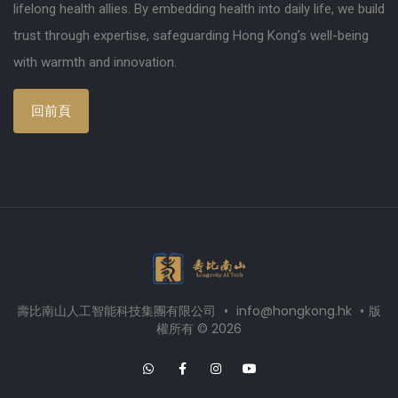
lifelong health allies. By embedding health into daily life, we build
trust through expertise, safeguarding Hong Kong’s well-being
with warmth and innovation.
回前頁
壽比南山人工智能科技集團有限公司
•
info@hongkong.hk
•
版
權所有 © 2026