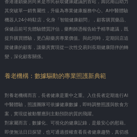
香港連鎖藥房向來是市民获取健康建議的首站，壽比南山助力
其突破單一銷售屬性，升級為專業健康服務中心。AI中醫體驗
機器人24小時駐店，化身「智能健康顧問」，顧客購買藥品、
保健品前可先體驗體質評估，藥劑師憑報告給予精準建議，既
提升購買體驗，更凸顯藥房專業價值。與此同時，定期回店追
蹤健康的顧客，讓藥房實現從一次性交易到長期健康陪伴的轉
變，深化顧客關係。
養老機構：數據驅動的專業照護新典範
對養老機構而言，長者健康是重中之重。入住長者定期進行AI
中醫體驗，照護團隊可依據健康數據，即時調整照護與飲食方
案，實現從被動響應到主動預防的質的飛躍。
對家屬而言，數據化、可視化的健康記錄，是最安心的慰藉。
即便無法日日探望，也可通過授權查看長者健康趨勢，真切感